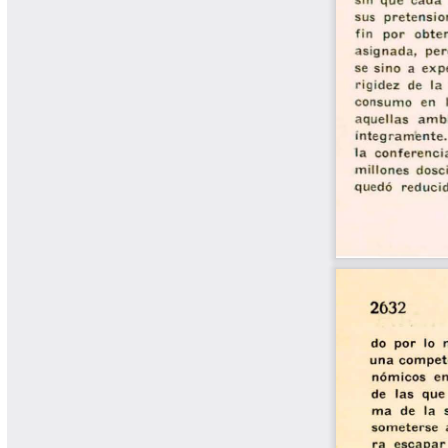
Libros Proyecto Manos al Agua
Magazín Cafetero
Magazín Cafetero Podcast
Memorias de la Cumbre de Café
Memorias Seminario Científico
Normas Técnicas del Sector
Cafetero
Paisaje Cultural Cafetero
Patentes Cenicafé
Por los Caminos de Caldas Podcast
Programa Café 360
Programa de Promoción Toma
Café
Publicaciones Científicas Externas
Radionovela Mi Finca
Revista Cafetera de Colombia
Revista Cenicafé
Revista Ensayos sobre Economía
Software Cenicafé
Tips del Profesor Yarumo