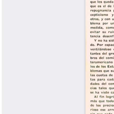
Cafetero
Boletín Cafetero
Boletín de Extensión FNC
Boletín Estado Fitosanitario
Boletín Técnico Cenicafé
Brocartas
Calendario de floración y cosecha
Colección Fundación Ecológica
Cafetera
Colección Fundación Manuel Mejía
Colección Libros 80 años
Colección Libros 85 años
Comportamiento de la Industria
Finca Cafetera Santander Podcast
Infografías Cenicafé
Informes de Gestión Comité
Antioquía
Informes de Gestión Comité Caldas
Las Aventuras del Profesor Yarumo
Libros y Manuales