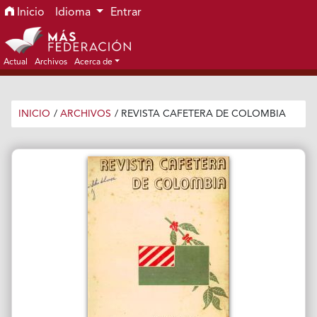
Ir al menú de navegación principal
Ir al contenido principal
Ir al pie de página del sitio
Inicio
Idioma
Entrar
Actual
Archivos
Acerca de
INICIO
/
ARCHIVOS
/
REVISTA CAFETERA DE COLOMBIA