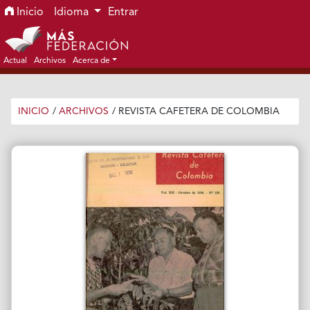
Ir al menú de navegación principal
Ir al contenido principal
Ir al pie de página del sitio
Inicio
Idioma
Entrar
Actual
Archivos
Acerca de
INICIO
/
ARCHIVOS
/
REVISTA CAFETERA DE COLOMBIA