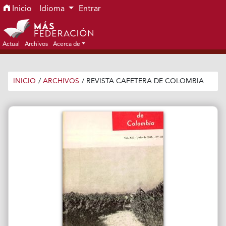
Ir al menú de navegación principal
Ir al contenido principal
Ir al pie de página del sitio
Inicio
Idioma
Entrar
Actual
Archivos
Acerca de
INICIO
/
ARCHIVOS
/
REVISTA CAFETERA DE COLOMBIA