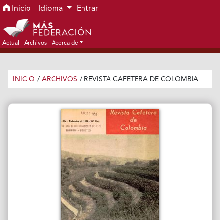
Ir al menú de navegación principal
Ir al contenido principal
Ir al pie de página del sitio
Inicio
Idioma
Entrar
Actual
Archivos
Acerca de
INICIO
/
ARCHIVOS
/
REVISTA CAFETERA DE COLOMBIA