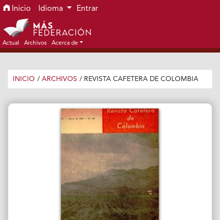
Ir al menú de navegación principal
Ir al contenido principal
Ir al pie de página del sitio
Inicio
Idioma
Entrar
Actual
Archivos
Acerca de
INICIO
/
ARCHIVOS
/
REVISTA CAFETERA DE COLOMBIA