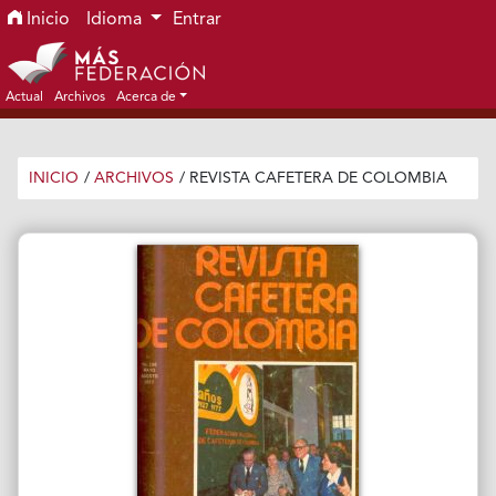
Ir al menú de navegación principal
Ir al contenido principal
Ir al pie de página del sitio
Inicio
Idioma
Entrar
Actual
Archivos
Acerca de
INICIO
/
ARCHIVOS
/
REVISTA CAFETERA DE COLOMBIA