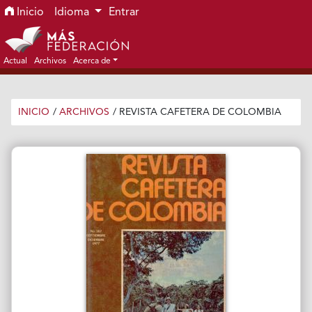
Ir al menú de navegación principal
Ir al contenido principal
Ir al pie de página del sitio
Inicio
Idioma
Entrar
Actual
Archivos
Acerca de
INICIO
/
ARCHIVOS
/
REVISTA CAFETERA DE COLOMBIA