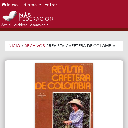
Ir al menú de navegación principal
Ir al contenido principal
Ir al pie de página del sitio
Inicio
Idioma
Entrar
Actual
Archivos
Acerca de
INICIO
/
ARCHIVOS
/
REVISTA CAFETERA DE COLOMBIA