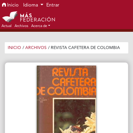
Ir al menú de navegación principal
Ir al contenido principal
Ir al pie de página del sitio
Inicio
Idioma
Entrar
Actual
Archivos
Acerca de
INICIO
/
ARCHIVOS
/
REVISTA CAFETERA DE COLOMBIA