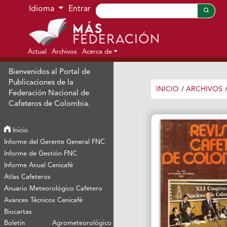
Ir al menú de navegación principal
Ir al contenido principal
Ir al pie de página del sitio
Idioma
Entrar
Actual
Archivos
Acerca de
Bienvenidos al Portal de
Publicaciones de la
INICIO
/
ARCHIVOS
Federación Nacional de
Cafeteros de Colombia.
Inicio
Informe del Gerente General FNC
Informe de Gestión FNC
Informe Anual Cenicafé
Atlas Cafeteros
Anuario Meteorológico Cafetero
Avances Técnicos Cenicafé
Biocartas
Boletín Agrometeorológico