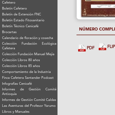
Cafetero
Boletín Cafetero
Boletín de Extensión FNC
Boletín Estado Fitosanitario
Boletín Técnico Cenicafé
NÚMERO COMPL
Brocartas
Calendario de floración y cosecha
Colección Fundación Ecológica
FLI
PDF
Cafetera
Colección Fundación Manuel Mejía
Colección Libros 80 años
Colección Libros 85 años
Comportamiento de la Industria
Finca Cafetera Santander Podcast
Infografías Cenicafé
Informes de Gestión Comité
Antioquía
Informes de Gestión Comité Caldas
Las Aventuras del Profesor Yarumo
Libros y Manuales