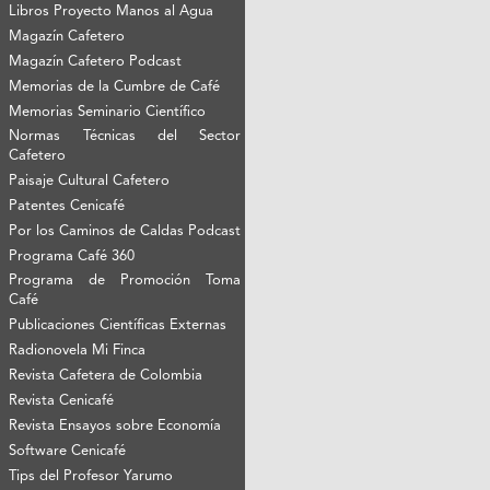
Libros Proyecto Manos al Agua
Magazín Cafetero
Magazín Cafetero Podcast
Memorias de la Cumbre de Café
Memorias Seminario Científico
Normas Técnicas del Sector
Cafetero
Paisaje Cultural Cafetero
Patentes Cenicafé
Por los Caminos de Caldas Podcast
Programa Café 360
Programa de Promoción Toma
Café
Publicaciones Científicas Externas
Radionovela Mi Finca
Revista Cafetera de Colombia
Revista Cenicafé
Revista Ensayos sobre Economía
Software Cenicafé
Tips del Profesor Yarumo