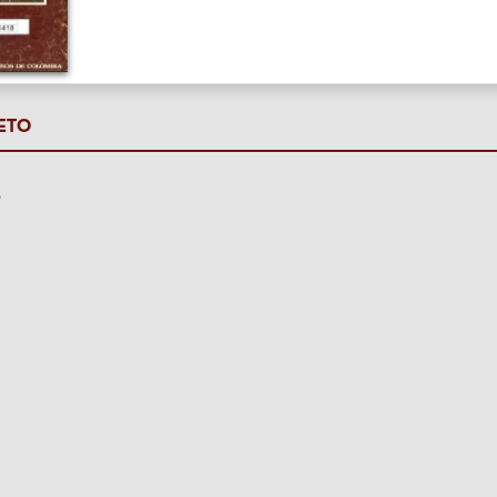
ETO
P