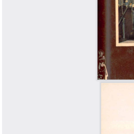
Libros Proyecto Manos al Agua
Magazín Cafetero
Magazín Cafetero Podcast
Memorias de la Cumbre de Café
Memorias Seminario Científico
Normas Técnicas del Sector
Cafetero
Paisaje Cultural Cafetero
Patentes Cenicafé
Por los Caminos de Caldas Podcast
Programa Café 360
Programa de Promoción Toma
Café
Publicaciones Científicas Externas
Radionovela Mi Finca
Revista Cafetera de Colombia
Revista Cenicafé
Revista Ensayos sobre Economía
Software Cenicafé
Tips del Profesor Yarumo