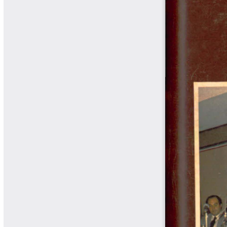
Cafetero
Boletín Cafetero
Boletín de Extensión FNC
Boletín Estado Fitosanitario
Boletín Técnico Cenicafé
Brocartas
Calendario de floración y cosecha
Colección Fundación Ecológica
Cafetera
Colección Fundación Manuel Mejía
Colección Libros 80 años
Colección Libros 85 años
Comportamiento de la Industria
Finca Cafetera Santander Podcast
Infografías Cenicafé
Informes de Gestión Comité
Antioquía
Informes de Gestión Comité Caldas
Las Aventuras del Profesor Yarumo
Libros y Manuales