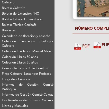
Cafetero
Boletín Cafetero
Boletín de Extensión FNC
Boletín Estado Fitosanitario
Boletín Técnico Cenicafé
NÚMERO COMPL
Brocartas
Calendario de floración y cosecha
Colección Fundación Ecológica
FLI
Cafetera
PDF
Colección Fundación Manuel Mejía
Colección Libros 80 años
Colección Libros 85 años
Comportamiento de la Industria
Finca Cafetera Santander Podcast
Infografías Cenicafé
Informes de Gestión Comité
Antioquía
Informes de Gestión Comité Caldas
Las Aventuras del Profesor Yarumo
Libros y Manuales