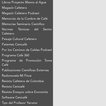
Libros Proyecto Manos al Agua
Magazín Cafetero
Magazín Cafetero Podcast
Memorias de la Cumbre de Café
Memorias Seminario Científico
Normas Técnicas del Sector
Cafetero
Paisaje Cultural Cafetero
Patentes Cenicafé
Por los Caminos de Caldas Podcast
Programa Café 360
Programa de Promoción Toma
Café
Publicaciones Científicas Externas
Radionovela Mi Finca
Revista Cafetera de Colombia
Revista Cenicafé
Revista Ensayos sobre Economía
Software Cenicafé
Tips del Profesor Yarumo