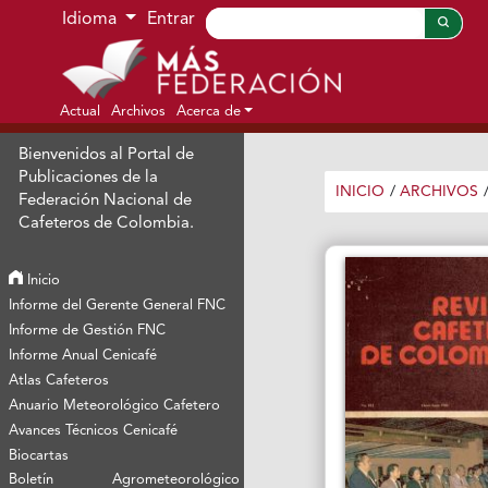
Ir al menú de navegación principal
Ir al contenido principal
Ir al pie de página del sitio
Idioma
Entrar
Actual
Archivos
Acerca de
Bienvenidos al Portal de
Publicaciones de la
INICIO
/
ARCHIVOS
Federación Nacional de
Cafeteros de Colombia.
Inicio
Informe del Gerente General FNC
Informe de Gestión FNC
Informe Anual Cenicafé
Atlas Cafeteros
Anuario Meteorológico Cafetero
Avances Técnicos Cenicafé
Biocartas
Boletín Agrometeorológico