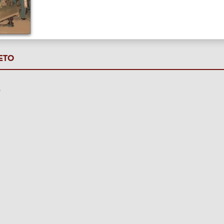
ETO
P