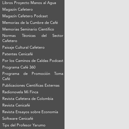
Libros Proyecto Manos al Agua
Magazín Cafetero
Magazín Cafetero Podcast
Memorias de la Cumbre de Café
Memorias Seminario Científico
Normas Técnicas del Sector
Cafetero
Paisaje Cultural Cafetero
Patentes Cenicafé
Por los Caminos de Caldas Podcast
Programa Café 360
Programa de Promoción Toma
Café
Publicaciones Científicas Externas
Radionovela Mi Finca
Revista Cafetera de Colombia
Revista Cenicafé
Revista Ensayos sobre Economía
Software Cenicafé
Tips del Profesor Yarumo