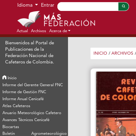
Ir al menú de navegación principal
Ir al contenido principal
Ir al pie de página del sitio
Idioma
Entrar
Actual
Archivos
Acerca de
Bienvenidos al Portal de
Publicaciones de la
INICIO
/
ARCHIVOS
Federación Nacional de
Cafeteros de Colombia.
Inicio
Informe del Gerente General FNC
Informe de Gestión FNC
Informe Anual Cenicafé
Atlas Cafeteros
Anuario Meteorológico Cafetero
Avances Técnicos Cenicafé
Biocartas
Boletín Agrometeorológico