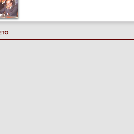
ETO
P