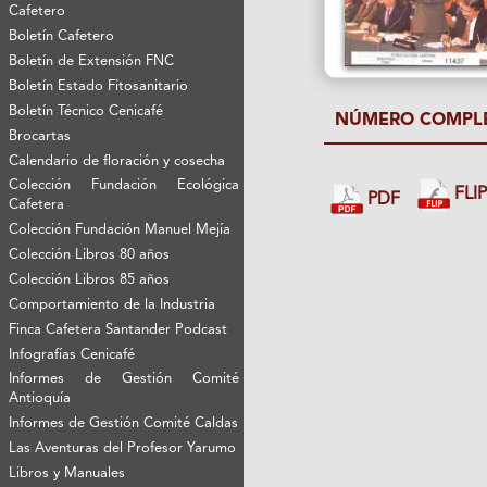
Cafetero
Boletín Cafetero
Boletín de Extensión FNC
Boletín Estado Fitosanitario
Boletín Técnico Cenicafé
NÚMERO COMPL
Brocartas
Calendario de floración y cosecha
Colección Fundación Ecológica
FLI
PDF
Cafetera
Colección Fundación Manuel Mejía
Colección Libros 80 años
Colección Libros 85 años
Comportamiento de la Industria
Finca Cafetera Santander Podcast
Infografías Cenicafé
Informes de Gestión Comité
Antioquía
Informes de Gestión Comité Caldas
Las Aventuras del Profesor Yarumo
Libros y Manuales