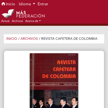
Ir al menú de navegación principal
Ir al contenido principal
Ir al pie de página del sitio
Inicio
Idioma
Entrar
Actual
Archivos
Acerca de
INICIO
/
ARCHIVOS
/
REVISTA CAFETERA DE COLOMBIA