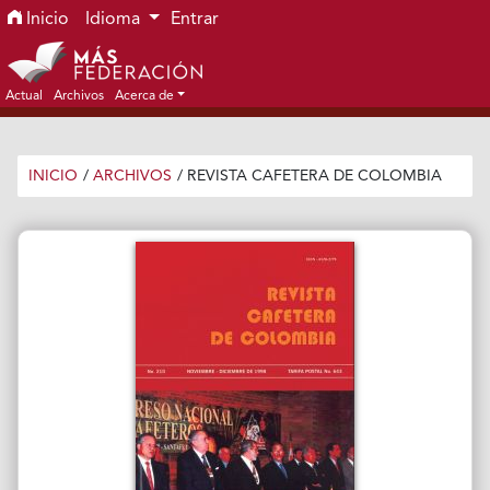
Ir al menú de navegación principal
Ir al contenido principal
Ir al pie de página del sitio
Inicio
Idioma
Entrar
Actual
Archivos
Acerca de
INICIO
/
ARCHIVOS
/
REVISTA CAFETERA DE COLOMBIA