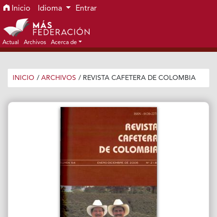
Ir al menú de navegación principal
Ir al contenido principal
Ir al pie de página del sitio
Inicio
Idioma
Entrar
Actual
Archivos
Acerca de
INICIO
/
ARCHIVOS
/
REVISTA CAFETERA DE COLOMBIA