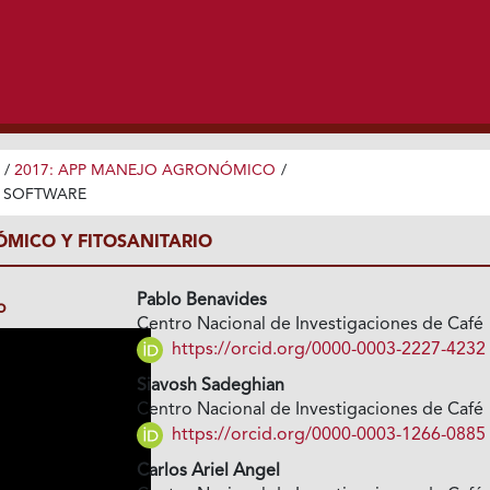
/
2017: APP MANEJO AGRONÓMICO
/
 SOFTWARE
MICO Y FITOSANITARIO
Pablo Benavides
o
Centro Nacional de Investigaciones de Café
https://orcid.org/0000-0003-2227-4232
Siavosh Sadeghian
Centro Nacional de Investigaciones de Café
https://orcid.org/0000-0003-1266-0885
Carlos Ariel Angel