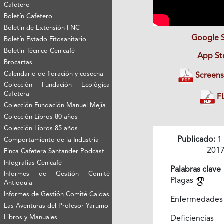
Cafetero
Boletín Cafetero
Boletín de Extensión FNC
Google 
Boletín Estado Fitosanitario
Boletín Técnico Cenicafé
App St
Brocartas
Calendario de floración y cosecha
Screens
Colección Fundación Ecológica
Cafetera
FL
Colección Fundación Manuel Mejía
Colección Libros 80 años
Colección Libros 85 años
Publicado:
1
Comportamiento de la Industria
201
Finca Cafetera Santander Podcast
Infografías Cenicafé
Palabras clave
Informes de Gestión Comité
Plagas
Antioquía
Informes de Gestión Comité Caldas
Enfermedade
Las Aventuras del Profesor Yarumo
Libros y Manuales
Deficiencias