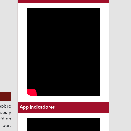
sobre
App Indicadores
nses y
afé en
 por: