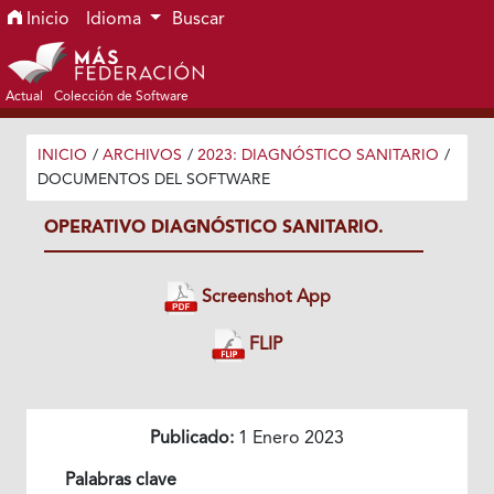
Ir al menú de navegación principal
Ir al contenido principal
Ir al pie de página del sitio
Inicio
Idioma
Buscar
Actual
Colección de Software
INICIO
/
ARCHIVOS
/
2023: DIAGNÓSTICO SANITARIO
/
DOCUMENTOS DEL SOFTWARE
OPERATIVO DIAGNÓSTICO SANITARIO.
Screenshot App
FLIP
Publicado:
1 Enero 2023
Palabras clave