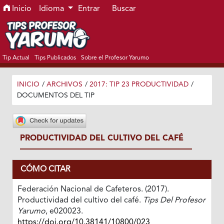
Ir al menú de navegación principal
Ir al contenido principal
Ir al pie de página del sitio
Inicio
Idioma
Entrar
Buscar
Tip Actual
Tips Publicados
Sobre el Profesor Yarumo
INICIO
/
ARCHIVOS
/
2017: TIP 23 PRODUCTIVIDAD
/
DOCUMENTOS DEL TIP
PRODUCTIVIDAD DEL CULTIVO DEL CAFÉ
CÓMO CITAR
Federación Nacional de Cafeteros. (2017).
Productividad del cultivo del café.
Tips Del Profesor
Yarumo
, e020023.
https://doi.org/10.38141/10800/023