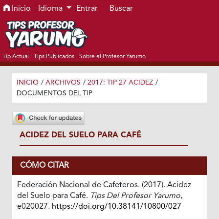
Ir al menú de navegación principal
Ir al contenido principal
Ir al pie de página del sitio
Inicio
Idioma
Entrar
Buscar
Tip Actual
Tips Publicados
Sobre el Profesor Yarumo
INICIO
/
ARCHIVOS
/
2017: TIP 27 ACIDEZ
/
DOCUMENTOS DEL TIP
ACIDEZ DEL SUELO PARA CAFÉ
CÓMO CITAR
Federación Nacional de Cafeteros. (2017). Acidez
del Suelo para Café.
Tips Del Profesor Yarumo
,
e020027.
https://doi.org/10.38141/10800/027