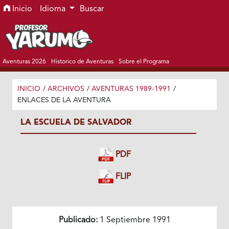
Ir al menú de navegación principal
Ir al contenido principal
Ir al pie de página del sitio
Inicio
Idioma
Buscar
Aventuras 2026
Historico de Aventuras
Sobre el Programa
INICIO
/
ARCHIVOS
/
AVENTURAS 1989-1991
/
ENLACES DE LA AVENTURA
LA ESCUELA DE SALVADOR
PDF
FLIP
Publicado:
1 Septiembre 1991