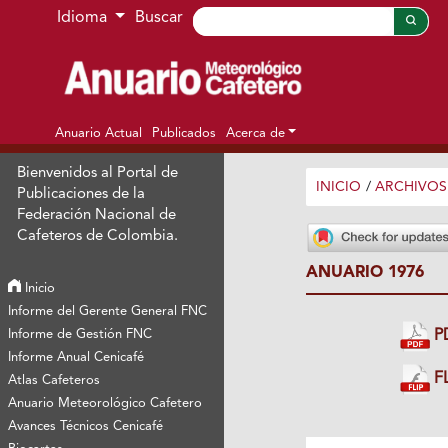
Ir al menú de navegación principal
Ir al contenido principal
Ir al pie de página del sitio
Idioma
Buscar
Anuario Actual
Publicados
Acerca de
Bienvenidos al Portal de
INICIO
/
ARCHIVOS
Publicaciones de la
Federación Nacional de
Cafeteros de Colombia.
ANUARIO 1976
Inicio
Informe del Gerente General FNC
Informe de Gestión FNC
P
Informe Anual Cenicafé
FL
Atlas Cafeteros
Anuario Meteorológico Cafetero
Avances Técnicos Cenicafé