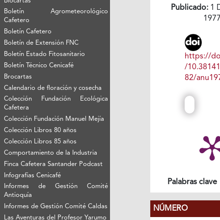
Biocartas
Publicado:
1 
Boletín Agrometeorológico
197
Cafetero
Boletín Cafetero
Boletín de Extensión FNC
Boletín Estado Fitosanitario
https://do
Boletín Técnico Cenicafé
/10.3814
Brocartas
82/anu19
Calendario de floración y cosecha
Colección Fundación Ecológica
Cafetera
Colección Fundación Manuel Mejía
Colección Libros 80 años
Colección Libros 85 años
Comportamiento de la Industria
Finca Cafetera Santander Podcast
Infografías Cenicafé
Palabras clave
Informes de Gestión Comité
Antioquía
Informes de Gestión Comité Caldas
NÚMERO
Las Aventuras del Profesor Yarumo