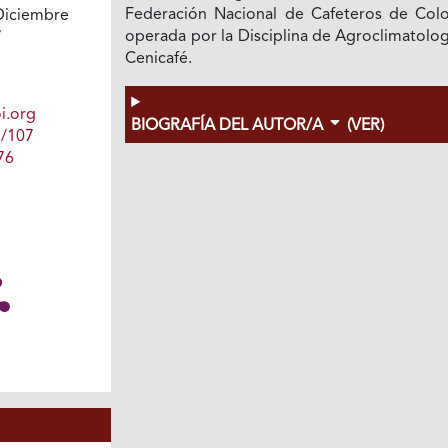
Federación Nacional de Cafeteros de Col
Diciembre
operada por la Disciplina de Agroclimatolo
7
Cenicafé.
i.org
BIOGRAFÍA DEL AUTOR/A
(VER)
1/107
76