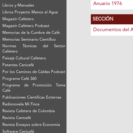
Anuario 1976
Libros y Manuales
Libros Proyecto Manos al Agua
SECCIÓN
Magazín Cafetero
Magazín Cafetero Podcast
Documentos del A
Memorias de la Cumbre de Café
Memorias Seminario Científico
Normas Técnicas del Sector
Cafetero
Paisaje Cultural Cafetero
Patentes Cenicafé
Por los Caminos de Caldas Podcast
Programa Café 360
Programa de Promoción Toma
Café
Publicaciones Científicas Externas
Radionovela Mi Finca
Revista Cafetera de Colombia
Revista Cenicafé
Revista Ensayos sobre Economía
Software Cenicafé