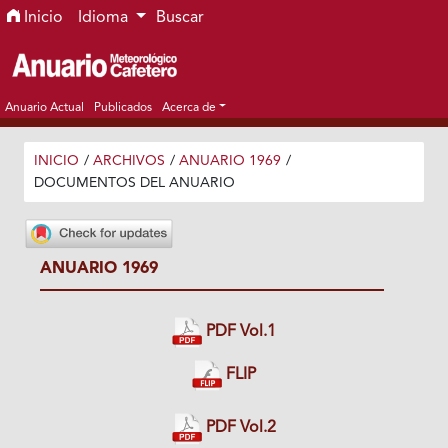
Ir al menú de navegación principal
Ir al contenido principal
Ir al pie de página del sitio
Inicio
Idioma
Buscar
Anuario Actual
Publicados
Acerca de
INICIO
/
ARCHIVOS
/
ANUARIO 1969
/
DOCUMENTOS DEL ANUARIO
ANUARIO 1969
PDF Vol.1
FLIP
PDF Vol.2