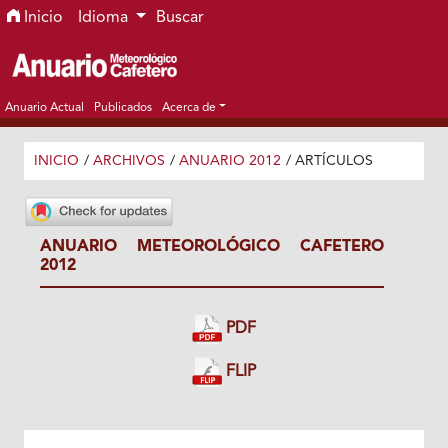
Ir al menú de navegación principal
Ir al contenido principal
Ir al pie de página del sitio
Inicio
Idioma
Buscar
Anuario Actual
Publicados
Acerca de
INICIO
/
ARCHIVOS
/
ANUARIO 2012
/
ARTÍCULOS
ANUARIO METEOROLÓGICO CAFETERO
2012
PDF
FLIP