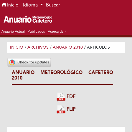
Ir al menú de navegación principal
Ir al contenido principal
Ir al pie de página del sitio
Inicio
Idioma
Buscar
Anuario Actual
Publicados
Acerca de
INICIO
/
ARCHIVOS
/
ANUARIO 2010
/
ARTÍCULOS
ANUARIO METEOROLÓGICO CAFETERO
2010
PDF
FLIP