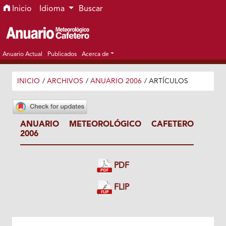
Ir al menú de navegación principal
Ir al contenido principal
Ir al pie de página del sitio
Inicio
Idioma
Buscar
Anuario Actual
Publicados
Acerca de
INICIO
/
ARCHIVOS
/
ANUARIO 2006
/
ARTÍCULOS
ANUARIO METEOROLÓGICO CAFETERO
2006
PDF
FLIP