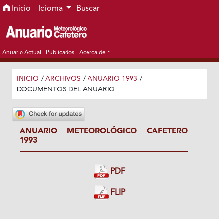
Ir al menú de navegación principal
Ir al contenido principal
Ir al pie de página del sitio
Inicio
Idioma
Buscar
Anuario Actual
Publicados
Acerca de
INICIO
/
ARCHIVOS
/
ANUARIO 1993
/
DOCUMENTOS DEL ANUARIO
ANUARIO METEOROLÓGICO CAFETERO
1993
PDF
FLIP