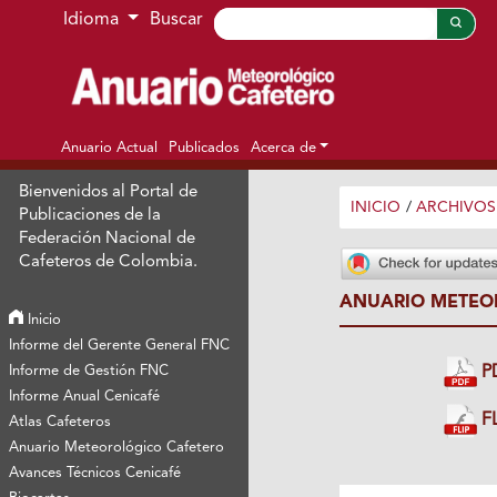
Ir al menú de navegación principal
Ir al contenido principal
Ir al pie de página del sitio
Idioma
Buscar
Anuario Actual
Publicados
Acerca de
Bienvenidos al Portal de
INICIO
/
ARCHIVOS
Publicaciones de la
Federación Nacional de
Cafeteros de Colombia.
ANUARIO METEOR
Inicio
Informe del Gerente General FNC
Informe de Gestión FNC
P
Informe Anual Cenicafé
FL
Atlas Cafeteros
Anuario Meteorológico Cafetero
Avances Técnicos Cenicafé