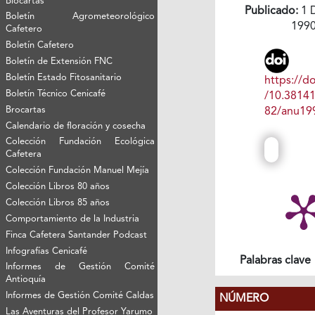
Biocartas
Publicado:
1 
Boletín Agrometeorológico
199
Cafetero
Boletín Cafetero
Boletín de Extensión FNC
Boletín Estado Fitosanitario
https://do
Boletín Técnico Cenicafé
/10.3814
Brocartas
82/anu19
Calendario de floración y cosecha
Colección Fundación Ecológica
Cafetera
Colección Fundación Manuel Mejía
Colección Libros 80 años
Colección Libros 85 años
Comportamiento de la Industria
Finca Cafetera Santander Podcast
Infografías Cenicafé
Palabras clave
Informes de Gestión Comité
Antioquía
Informes de Gestión Comité Caldas
NÚMERO
Las Aventuras del Profesor Yarumo