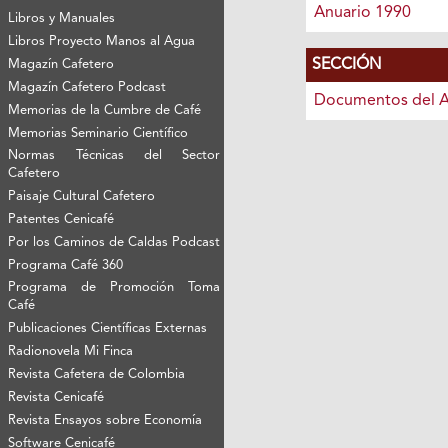
Anuario 1990
Libros y Manuales
Libros Proyecto Manos al Agua
SECCIÓN
Magazín Cafetero
Magazín Cafetero Podcast
Documentos del A
Memorias de la Cumbre de Café
Memorias Seminario Científico
Normas Técnicas del Sector
Cafetero
Paisaje Cultural Cafetero
Patentes Cenicafé
Por los Caminos de Caldas Podcast
Programa Café 360
Programa de Promoción Toma
Café
Publicaciones Científicas Externas
Radionovela Mi Finca
Revista Cafetera de Colombia
Revista Cenicafé
Revista Ensayos sobre Economía
Software Cenicafé