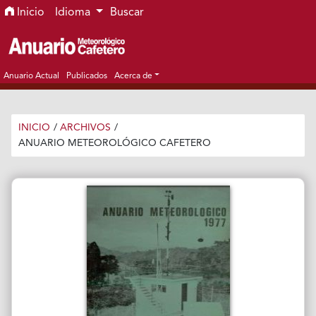
Ir al menú de navegación principal
Ir al contenido principal
Ir al pie de página del sitio
Inicio
Idioma
Buscar
Anuario Actual
Publicados
Acerca de
INICIO
/
ARCHIVOS
/
ANUARIO METEOROLÓGICO CAFETERO