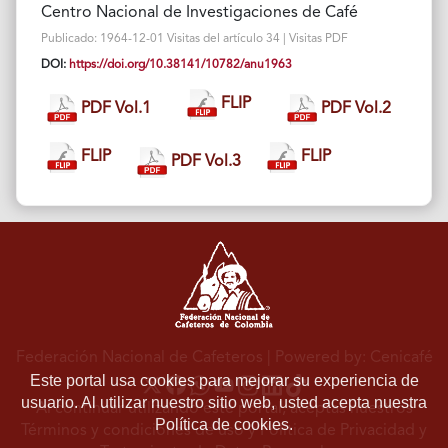
Centro Nacional de Investigaciones de Café
Publicado: 1964-12-01 Visitas del artículo 34 | Visitas PDF
DOI:
https://doi.org/10.38141/10782/anu1963
FLIP
PDF Vol.1
PDF Vol.2
FLIP
FLIP
PDF Vol.3
Federación Nacional de Cafeteros
| Powered by: Cenicafé
Este portal usa cookies para mejorar su experiencia de
usuario. Al utilizar nuestro sitio web, usted acepta nuestra
Al continuar utilizando este portal, aceptas nuestros
Política de cookies.
Términos y condiciones de uso
y
Política de Privacidad y