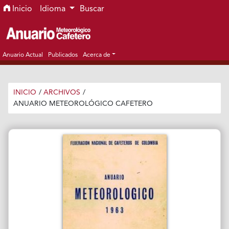
Ir al menú de navegación principal
Ir al contenido principal
Ir al pie de página del sitio
Inicio
Idioma
Buscar
Anuario Actual
Publicados
Acerca de
INICIO
/
ARCHIVOS
/
ANUARIO METEOROLÓGICO CAFETERO