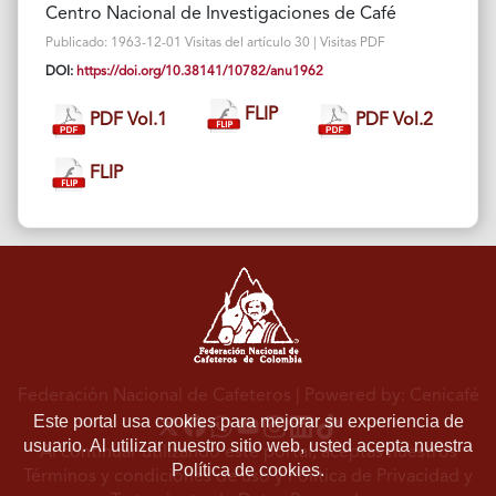
Centro Nacional de Investigaciones de Café
Publicado: 1963-12-01 Visitas del artículo 30 | Visitas PDF
DOI:
https://doi.org/10.38141/10782/anu1962
FLIP
PDF Vol.1
PDF Vol.2
FLIP
Federación Nacional de Cafeteros
| Powered by: Cenicafé
Este portal usa cookies para mejorar su experiencia de
usuario. Al utilizar nuestro sitio web, usted acepta nuestra
Al continuar utilizando este portal, aceptas nuestros
Política de cookies.
Términos y condiciones de uso
y
Política de Privacidad y