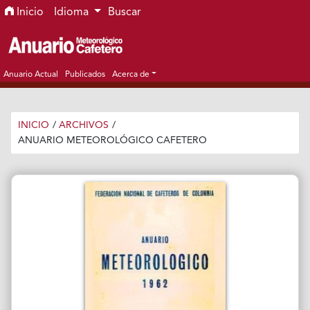
Ir al menú de navegación principal
Ir al contenido principal
Ir al pie de página del sitio
Inicio
Idioma
Buscar
Anuario Actual
Publicados
Acerca de
INICIO
/
ARCHIVOS
/
ANUARIO METEOROLÓGICO CAFETERO