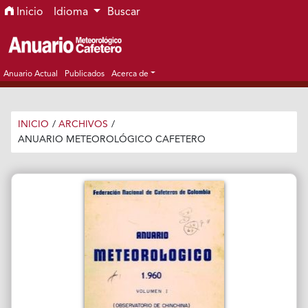
Ir al menú de navegación principal
Ir al contenido principal
Ir al pie de página del sitio
Inicio
Idioma
Buscar
Anuario Actual
Publicados
Acerca de
INICIO
/
ARCHIVOS
/
ANUARIO METEOROLÓGICO CAFETERO