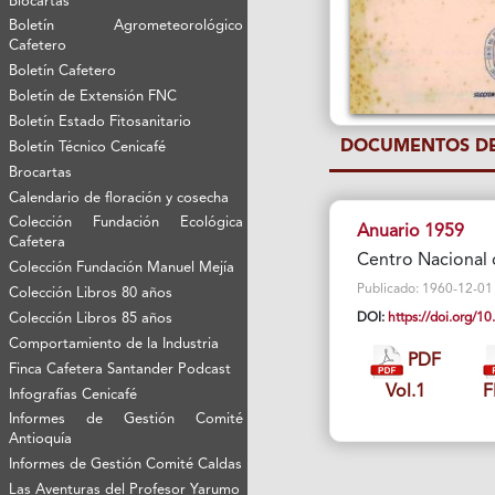
Biocartas
Boletín Agrometeorológico
Cafetero
Boletín Cafetero
Boletín de Extensión FNC
Boletín Estado Fitosanitario
DOCUMENTOS DE
Boletín Técnico Cenicafé
Brocartas
Calendario de floración y cosecha
Colección Fundación Ecológica
Anuario 1959
Cafetera
Centro Nacional 
Colección Fundación Manuel Mejía
Publicado: 1960-12-01 Vi
Colección Libros 80 años
Colección Libros 85 años
DOI:
https://doi.org/
Comportamiento de la Industria
PDF
Finca Cafetera Santander Podcast
Vol.1
F
Infografías Cenicafé
Informes de Gestión Comité
Antioquía
Informes de Gestión Comité Caldas
Las Aventuras del Profesor Yarumo