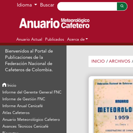
Ir al menú de navegación principal
Ir al contenido principal
Ir al pie de página del sitio
Idioma
Buscar
Anuario Actual
Publicados
Acerca de
Bienvenidos al Portal de
Publicaciones de la
INICIO
/
ARCHIVOS
Federación Nacional de
Cafeteros de Colombia.
Inicio
Informe del Gerente General FNC
Informe de Gestión FNC
Informe Anual Cenicafé
Atlas Cafeteros
Anuario Meteorológico Cafetero
Avances Técnicos Cenicafé