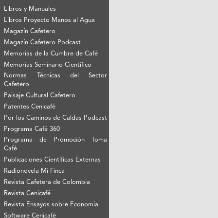
Libros y Manuales
Libros Proyecto Manos al Agua
Magazín Cafetero
Magazín Cafetero Podcast
Memorias de la Cumbre de Café
Memorias Seminario Científico
Normas Técnicas del Sector
Cafetero
Paisaje Cultural Cafetero
Patentes Cenicafé
Por los Caminos de Caldas Podcast
Programa Café 360
Programa de Promoción Toma
Café
Publicaciones Científicas Externas
Radionovela Mi Finca
Revista Cafetera de Colombia
Revista Cenicafé
Revista Ensayos sobre Economía
Software Cenicafé