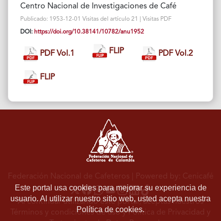
Centro Nacional de Investigaciones de Café
Publicado: 1953-12-01 Visitas del artículo 21 | Visitas PDF
DOI:
https://doi.org/10.38141/10782/anu1952
FLIP
PDF Vol.1
PDF Vol.2
FLIP
Federación Nacional de Cafeteros
| Powered by: Cenicafé
Este portal usa cookies para mejorar su experiencia de
usuario. Al utilizar nuestro sitio web, usted acepta nuestra
Al continuar utilizando este portal, aceptas nuestros
Política de cookies.
Términos y condiciones de uso
y
Política de Privacidad y