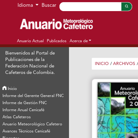
Ir al menú de navegación principal
Ir al contenido principal
Ir al pie de página del sitio
Idioma
Buscar
Anuario Actual
Publicados
Acerca de
Bienvenidos al Portal de
Publicaciones de la
INICIO
/
ARCHIVOS
Federación Nacional de
Cafeteros de Colombia.
Inicio
Informe del Gerente General FNC
Informe de Gestión FNC
Informe Anual Cenicafé
Atlas Cafeteros
Anuario Meteorológico Cafetero
Avances Técnicos Cenicafé