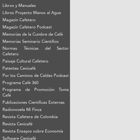
Libros y Manuales
Libros Proyecto Manos al Agua
Magazín Cafetero
Magazín Cafetero Podcast
Memorias de la Cumbre de Café
Memorias Seminario Científico
Normas Técnicas del Sector
Cafetero
Paisaje Cultural Cafetero
Patentes Cenicafé
Por los Caminos de Caldas Podcast
Programa Café 360
Programa de Promoción Toma
Café
Publicaciones Científicas Externas
Radionovela Mi Finca
Revista Cafetera de Colombia
Revista Cenicafé
Revista Ensayos sobre Economía
Software Cenicafé