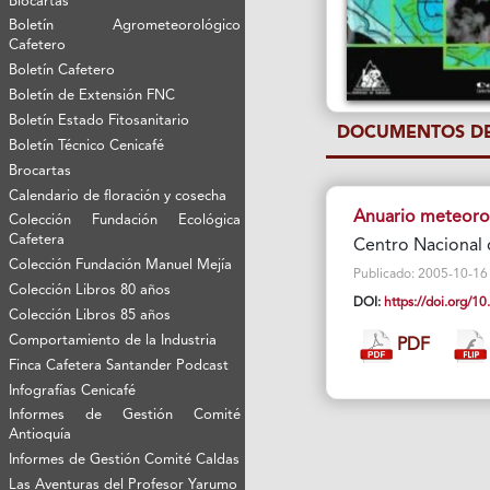
Biocartas
Boletín Agrometeorológico
Cafetero
Boletín Cafetero
Boletín de Extensión FNC
Boletín Estado Fitosanitario
DOCUMENTOS DE
Boletín Técnico Cenicafé
Brocartas
Calendario de floración y cosecha
Anuario meteoro
Colección Fundación Ecológica
Cafetera
Centro Nacional 
Colección Fundación Manuel Mejía
Publicado: 2005-10-16 Vi
Colección Libros 80 años
DOI:
https://doi.org/
Colección Libros 85 años
Comportamiento de la Industria
PDF
Finca Cafetera Santander Podcast
Infografías Cenicafé
Informes de Gestión Comité
Antioquía
Informes de Gestión Comité Caldas
Las Aventuras del Profesor Yarumo