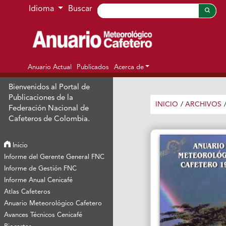
Ir al menú de navegación principal
Ir al contenido principal
Ir al pie de página del sitio
Idioma
Buscar
Anuario Actual
Publicados
Acerca de
Bienvenidos al Portal de
Publicaciones de la
INICIO
/
ARCHIVOS
Federación Nacional de
Cafeteros de Colombia.
Inicio
Informe del Gerente General FNC
Informe de Gestión FNC
Informe Anual Cenicafé
Atlas Cafeteros
Anuario Meteorológico Cafetero
Avances Técnicos Cenicafé