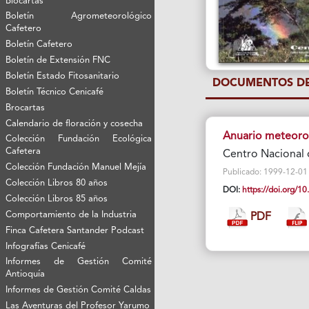
Biocartas
Boletín Agrometeorológico
Cafetero
Boletín Cafetero
Boletín de Extensión FNC
Boletín Estado Fitosanitario
DOCUMENTOS DE
Boletín Técnico Cenicafé
Brocartas
Calendario de floración y cosecha
Anuario meteoro
Colección Fundación Ecológica
Cafetera
Centro Nacional 
Colección Fundación Manuel Mejía
Publicado: 1999-12-01 Vi
Colección Libros 80 años
DOI:
https://doi.org/
Colección Libros 85 años
Comportamiento de la Industria
PDF
Finca Cafetera Santander Podcast
Infografías Cenicafé
Informes de Gestión Comité
Antioquía
Informes de Gestión Comité Caldas
Las Aventuras del Profesor Yarumo