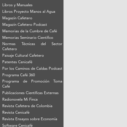
Libros y Manuales
Libros Proyecto Manos al Agua
Magazín Cafetero
Magazín Cafetero Podcast
Memorias de la Cumbre de Café
Memorias Seminario Científico
Normas Técnicas del Sector
Cafetero
Paisaje Cultural Cafetero
Patentes Cenicafé
Por los Caminos de Caldas Podcast
Programa Café 360
Programa de Promoción Toma
Café
Publicaciones Científicas Externas
Radionovela Mi Finca
Revista Cafetera de Colombia
Revista Cenicafé
Revista Ensayos sobre Economía
Software Cenicafé