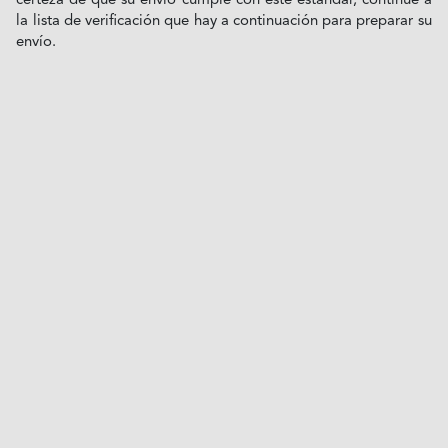
certeza de que su envío cumple con este estándar, continúe a
la lista de verificación que hay a continuación para preparar su
envío.