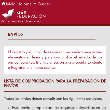
Ir al menú de navegación principal
Ir al contenido principal
Ir al pie de página del sitio
Inicio
Idioma
Buscar
Actual
Archivos
Acerca de
ENVÍOS
El registro y el inicio de sesión son necesarios para enviar
elementos en línea y para comprobar el estado de los
envíos recientes.
Ir a Iniciar sesión
a una cuenta existente
o
Registrar
una nueva cuenta.
LISTA DE COMPROBACIÓN PARA LA PREPARACIÓN DE
ENVÍOS
Todos los envíos deben cumplir con los siguientes requisitos.
Este envío cumple con los requisitos descritos en las