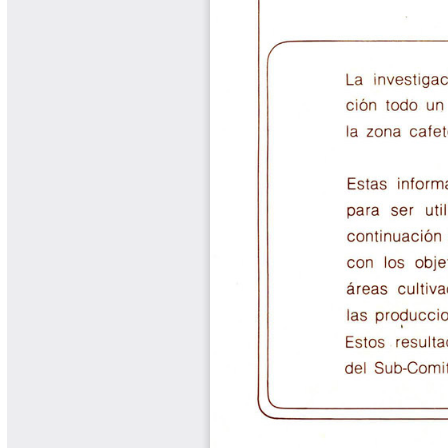
Libros Proyecto Manos al Agua
Magazín Cafetero
Magazín Cafetero Podcast
Memorias de la Cumbre de Café
Memorias Seminario Científico
Normas Técnicas del Sector
Cafetero
Paisaje Cultural Cafetero
Patentes Cenicafé
Por los Caminos de Caldas Podcast
Programa Café 360
Programa de Promoción Toma
Café
Publicaciones Científicas Externas
Radionovela Mi Finca
Revista Cafetera de Colombia
Revista Cenicafé
Revista Ensayos sobre Economía
Software Cenicafé
Tips del Profesor Yarumo