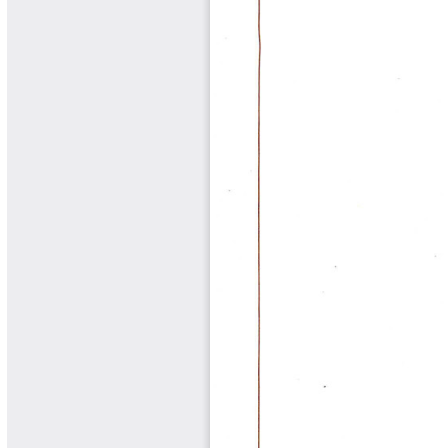
Cafetero
Boletín Cafetero
Boletín de Extensión FNC
Boletín Estado Fitosanitario
Boletín Técnico Cenicafé
Brocartas
Calendario de floración y cosecha
Colección Fundación Ecológica
Cafetera
Colección Fundación Manuel Mejía
Colección Libros 80 años
Colección Libros 85 años
Comportamiento de la Industria
Finca Cafetera Santander Podcast
Infografías Cenicafé
Informes de Gestión Comité
Antioquía
Informes de Gestión Comité Caldas
Las Aventuras del Profesor Yarumo
Libros y Manuales