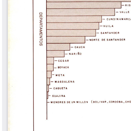
Cafetero
Boletín Cafetero
Boletín de Extensión FNC
Boletín Estado Fitosanitario
Boletín Técnico Cenicafé
Brocartas
Calendario de floración y cosecha
Colección Fundación Ecológica
Cafetera
Colección Fundación Manuel Mejía
Colección Libros 80 años
Colección Libros 85 años
Comportamiento de la Industria
Finca Cafetera Santander Podcast
Infografías Cenicafé
Informes de Gestión Comité
Antioquía
Informes de Gestión Comité Caldas
Las Aventuras del Profesor Yarumo
Libros y Manuales