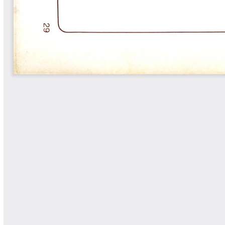
Libros Proyecto Manos al Agua
Magazín Cafetero
Magazín Cafetero Podcast
Memorias de la Cumbre de Café
Memorias Seminario Científico
Normas Técnicas del Sector
Cafetero
Paisaje Cultural Cafetero
Patentes Cenicafé
Por los Caminos de Caldas Podcast
Programa Café 360
Programa de Promoción Toma
Café
Publicaciones Científicas Externas
Radionovela Mi Finca
Revista Cafetera de Colombia
Revista Cenicafé
Revista Ensayos sobre Economía
Software Cenicafé
Tips del Profesor Yarumo