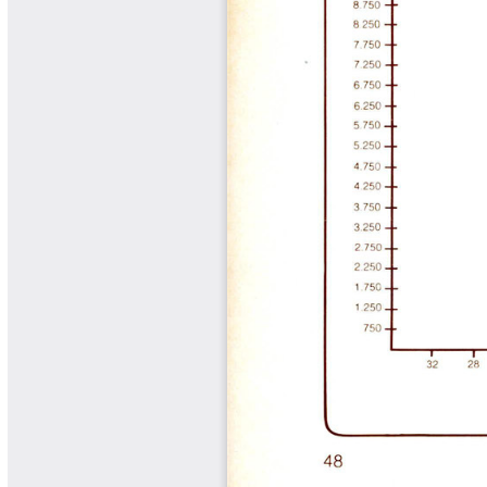
Libros Proyecto Manos al Agua
Magazín Cafetero
Magazín Cafetero Podcast
Memorias de la Cumbre de Café
Memorias Seminario Científico
Normas Técnicas del Sector
Cafetero
Paisaje Cultural Cafetero
Patentes Cenicafé
Por los Caminos de Caldas Podcast
Programa Café 360
Programa de Promoción Toma
Café
Publicaciones Científicas Externas
Radionovela Mi Finca
Revista Cafetera de Colombia
Revista Cenicafé
Revista Ensayos sobre Economía
Software Cenicafé
Tips del Profesor Yarumo