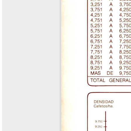
Cafetero
Boletín Cafetero
Boletín de Extensión FNC
Boletín Estado Fitosanitario
Boletín Técnico Cenicafé
Brocartas
Calendario de floración y cosecha
Colección Fundación Ecológica
Cafetera
Colección Fundación Manuel Mejía
Colección Libros 80 años
Colección Libros 85 años
Comportamiento de la Industria
Finca Cafetera Santander Podcast
Infografías Cenicafé
Informes de Gestión Comité
Antioquía
Informes de Gestión Comité Caldas
Las Aventuras del Profesor Yarumo
Libros y Manuales