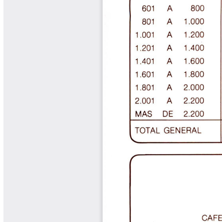
Cafetero
Boletín Cafetero
Boletín de Extensión FNC
Boletín Estado Fitosanitario
Boletín Técnico Cenicafé
Brocartas
Calendario de floración y cosecha
Colección Fundación Ecológica
Cafetera
Colección Fundación Manuel Mejía
Colección Libros 80 años
Colección Libros 85 años
Comportamiento de la Industria
Finca Cafetera Santander Podcast
Infografías Cenicafé
Informes de Gestión Comité
Antioquía
Informes de Gestión Comité Caldas
Las Aventuras del Profesor Yarumo
Libros y Manuales