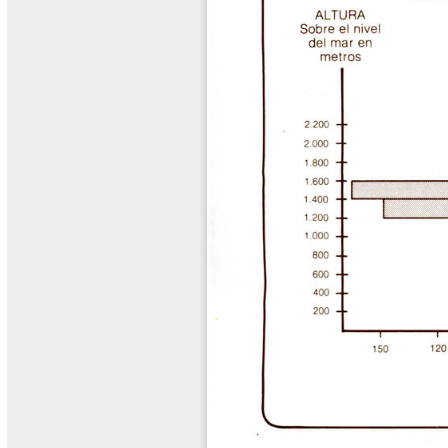
Libros Proyecto Manos al Agua
Magazín Cafetero
Magazín Cafetero Podcast
Memorias de la Cumbre de Café
Memorias Seminario Científico
Normas Técnicas del Sector
Cafetero
Paisaje Cultural Cafetero
Patentes Cenicafé
Por los Caminos de Caldas Podcast
Programa Café 360
Programa de Promoción Toma
Café
Publicaciones Científicas Externas
Radionovela Mi Finca
Revista Cafetera de Colombia
Revista Cenicafé
Revista Ensayos sobre Economía
Software Cenicafé
Tips del Profesor Yarumo