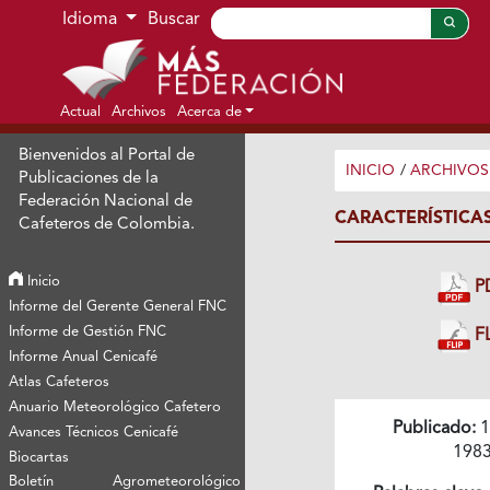
Ir al menú de navegación principal
Ir al contenido principal
Ir al pie de página del sitio
Idioma
Buscar
Actual
Archivos
Acerca de
Bienvenidos al Portal de
INICIO
/
ARCHIVOS
Publicaciones de la
Federación Nacional de
CARACTERÍSTICA
Cafeteros de Colombia.
Inicio
P
Informe del Gerente General FNC
Informe de Gestión FNC
FL
Informe Anual Cenicafé
Atlas Cafeteros
Anuario Meteorológico Cafetero
Publicado:
1
Avances Técnicos Cenicafé
198
Biocartas
Boletín Agrometeorológico