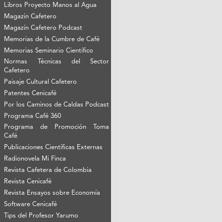
Libros Proyecto Manos al Agua
Magazín Cafetero
Magazín Cafetero Podcast
Memorias de la Cumbre de Café
Memorias Seminario Científico
Normas Técnicas del Sector
Cafetero
Paisaje Cultural Cafetero
Patentes Cenicafé
Por los Caminos de Caldas Podcast
Programa Café 360
Programa de Promoción Toma
Café
Publicaciones Científicas Externas
Radionovela Mi Finca
Revista Cafetera de Colombia
Revista Cenicafé
Revista Ensayos sobre Economía
Software Cenicafé
Tips del Profesor Yarumo