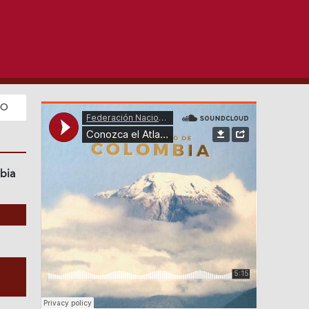
DO
bia