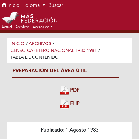
Ir al menú de navegación principal
Ir al contenido principal
Ir al pie de página del sitio
Inicio
Idioma
Buscar
Actual
Archivos
Acerca de
INICIO
/
ARCHIVOS
/
CENSO CAFETERO NACIONAL 1980-1981
/
TABLA DE CONTENIDO
PREPARACIÓN DEL ÁREA ÚTIL
PDF
FLIP
Publicado:
1 Agosto 1983