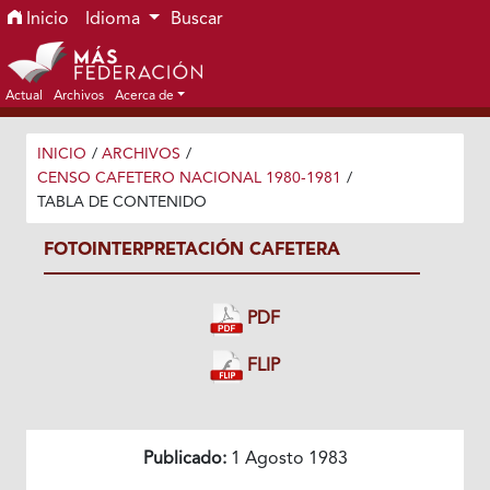
Ir al menú de navegación principal
Ir al contenido principal
Ir al pie de página del sitio
Inicio
Idioma
Buscar
Actual
Archivos
Acerca de
INICIO
/
ARCHIVOS
/
CENSO CAFETERO NACIONAL 1980-1981
/
TABLA DE CONTENIDO
FOTOINTERPRETACIÓN CAFETERA
PDF
FLIP
Publicado:
1 Agosto 1983