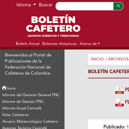
Ir al menú de navegación principal
Ir al contenido principal
Ir al pie de página del sitio
Idioma
Buscar
Boletín Actual
Boletines Anteriores
Acerca de
Bienvenidos al Portal de
INICIO
/
ARCHIVOS
Publicaciones de la
Federación Nacional de
BOLETÍN CAFETE
Cafeteros de Colombia.
Inicio
P
Informe del Gerente General FNC
Informe de Gestión FNC
FL
Informe Anual Cenicafé
Atlas Cafeteros
Anuario Meteorológico Cafetero
Publicado:
1
Avances Técnicos Cenicafé