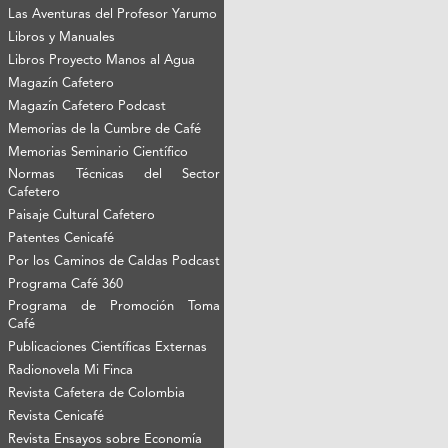
Las Aventuras del Profesor Yarumo
Libros y Manuales
Libros Proyecto Manos al Agua
Magazín Cafetero
Magazín Cafetero Podcast
Memorias de la Cumbre de Café
Memorias Seminario Científico
Normas Técnicas del Sector
Cafetero
Paisaje Cultural Cafetero
Patentes Cenicafé
Por los Caminos de Caldas Podcast
Programa Café 360
Programa de Promoción Toma
Café
Publicaciones Científicas Externas
Radionovela Mi Finca
Revista Cafetera de Colombia
Revista Cenicafé
Revista Ensayos sobre Economía