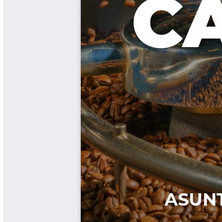
Las Aventuras del Profesor Yarumo
Libros y Manuales
Libros Proyecto Manos al Agua
Magazín Cafetero
Magazín Cafetero Podcast
Memorias de la Cumbre de Café
Memorias Seminario Científico
Normas Técnicas del Sector
Cafetero
Paisaje Cultural Cafetero
Patentes Cenicafé
Por los Caminos de Caldas Podcast
Programa Café 360
Programa de Promoción Toma
Café
Publicaciones Científicas Externas
Radionovela Mi Finca
Revista Cafetera de Colombia
Revista Cenicafé
Revista Ensayos sobre Economía