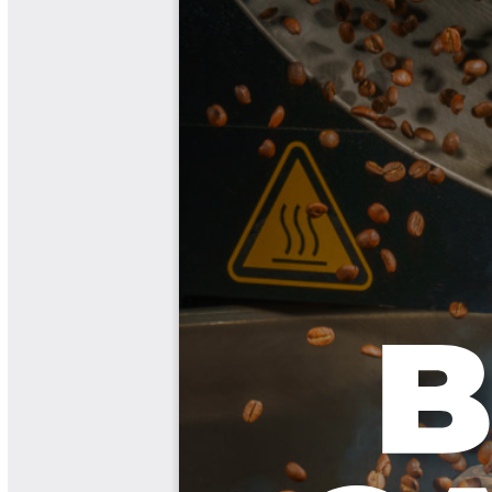
Biocartas
Boletín Agrometeorológico
Cafetero
Boletín Cafetero
Boletín de Extensión FNC
Boletín Estado Fitosanitario
Boletín Técnico Cenicafé
Brocartas
Calendario de floración y cosecha
Colección Fundación Ecológica
Cafetera
Colección Fundación Manuel Mejía
Colección Libros 80 años
Colección Libros 85 años
Comportamiento de la Industria
Finca Cafetera Santander Podcast
Infografías Cenicafé
Informes de Gestión Comité
Antioquía
Informes de Gestión Comité Caldas