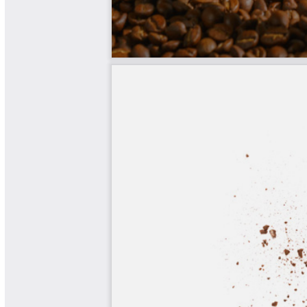
Software Cenicafé
Tips del Profesor Yarumo
Yarumadas Programa Radial