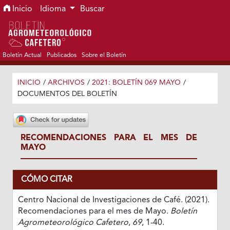
Ir al menú de navegación principal
Ir al contenido principal
Ir al pie de página del sitio
Inicio
Idioma
Buscar
Boletín Actual
Publicados
Sobre el Boletín
INICIO
/
ARCHIVOS
/
2021: BOLETÍN 069 MAYO
/
DOCUMENTOS DEL BOLETÍN
RECOMENDACIONES PARA EL MES DE
MAYO
CÓMO CITAR
Centro Nacional de Investigaciones de Café. (2021).
Recomendaciones para el mes de Mayo.
Boletín
Agrometeorológico Cafetero
,
69
, 1-40.