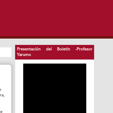
Presentación del Boletín -Profesor
Yarumo
e
ra,
re