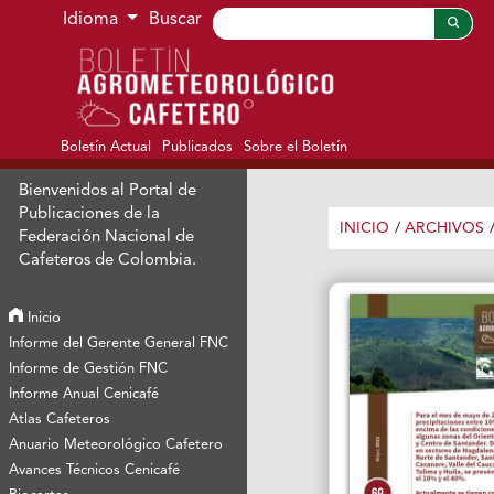
Ir al menú de navegación principal
Ir al contenido principal
Ir al pie de página del sitio
Idioma
Buscar
Boletín Actual
Publicados
Sobre el Boletín
Bienvenidos al Portal de
Publicaciones de la
INICIO
/
ARCHIVOS
Federación Nacional de
Cafeteros de Colombia.
Inicio
Informe del Gerente General FNC
Informe de Gestión FNC
Informe Anual Cenicafé
Atlas Cafeteros
Anuario Meteorológico Cafetero
Avances Técnicos Cenicafé