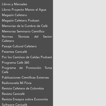
Libros y Manuales
Libros Proyecto Manos al Agua
Magazín Cafetero
Magazín Cafetero Podcast
Memorias de la Cumbre de Café
Memorias Seminario Científico
Normas Técnicas del Sector
Cafetero
Paisaje Cultural Cafetero
Patentes Cenicafé
Por los Caminos de Caldas Podcast
Programa Café 360
Programa de Promoción Toma
Café
Publicaciones Científicas Externas
Radionovela Mi Finca
Revista Cafetera de Colombia
Revista Cenicafé
Revista Ensayos sobre Economía
Software Cenicafé