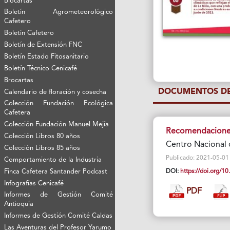
Biocartas
Boletín Agrometeorológico
Cafetero
Boletín Cafetero
Boletín de Extensión FNC
Boletín Estado Fitosanitario
Boletín Técnico Cenicafé
Brocartas
DOCUMENTOS DE
Calendario de floración y cosecha
Colección Fundación Ecológica
Cafetera
Colección Fundación Manuel Mejía
Recomendaciones
Colección Libros 80 años
Centro Nacional 
Colección Libros 85 años
Publicado: 2021-05-01 Vi
Comportamiento de la Industria
Finca Cafetera Santander Podcast
DOI:
https://doi.org/
Infografías Cenicafé
PDF
Informes de Gestión Comité
Antioquía
Informes de Gestión Comité Caldas
Las Aventuras del Profesor Yarumo