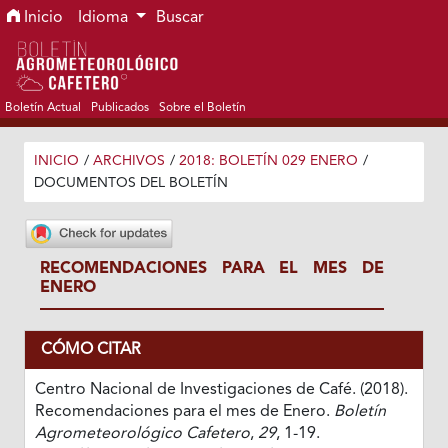
Ir al menú de navegación principal
Ir al contenido principal
Ir al pie de página del sitio
Inicio
Idioma
Buscar
Boletín Actual
Publicados
Sobre el Boletín
INICIO
/
ARCHIVOS
/
2018: BOLETÍN 029 ENERO
/
DOCUMENTOS DEL BOLETÍN
RECOMENDACIONES PARA EL MES DE
ENERO
CÓMO CITAR
Centro Nacional de Investigaciones de Café. (2018).
Recomendaciones para el mes de Enero.
Boletín
Agrometeorológico Cafetero
,
29
, 1-19.